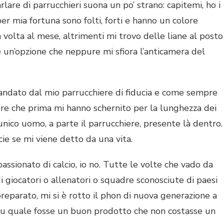
lare di parrucchieri suona un po’ strano: capitemi, ho i
 per mia fortuna sono folti, forti e hanno un colore
volta al mese, altrimenti mi trovo delle liane al posto
 è un’opzione che neppure mi sfiora l’anticamera del
ndato dal mio parrucchiere di fiducia e come sempre
ore che prima mi hanno schernito per la lunghezza dei
l’unico uomo, a parte il parrucchiere, presente là dentro.
ie se mi viene detto da una vita.
ssionato di calcio, io no. Tutte le volte che vado da
i giocatori o allenatori o squadre sconosciute di paesi
reparato, mi si è rotto il phon di nuova generazione a
 su quale fosse un buon prodotto che non costasse un