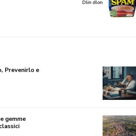
Dlin dlon
, Prevenirlo e
: le gemme
classici