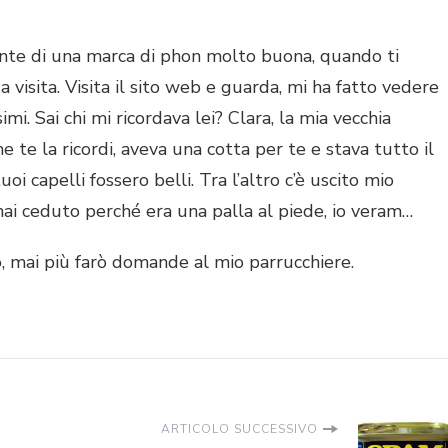
ante di una marca di phon molto buona, quando ti
 da visita. Visita il sito web e guarda, mi ha fatto vedere
i. Sai chi mi ricordava lei? Clara, la mia vecchia
he te la ricordi, aveva una cotta per te e stava tutto il
i capelli fossero belli. Tra l’altro c’è uscito mio
hai ceduto perché era una palla al piede, io veram…
uro, mai più farò domande al mio parrucchiere.
ARTICOLO SUCCESSIVO