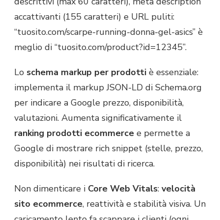
descrittivi (max 60 caratteri), meta description
accattivanti (155 caratteri) e URL puliti:
“tuosito.com/scarpe-running-donna-gel-asics” è
meglio di “tuosito.com/product?id=12345”.
Lo
schema markup per prodotti
è essenziale:
implementa il markup JSON-LD di Schema.org
per indicare a Google prezzo, disponibilità,
valutazioni. Aumenta significativamente il
ranking prodotti ecommerce
e permette a
Google di mostrare rich snippet (stelle, prezzo,
disponibilità) nei risultati di ricerca.
Non dimenticare i
Core Web Vitals
:
velocità
sito ecommerce
, reattività e stabilità visiva. Un
caricamento lento fa scappare i clienti (ogni