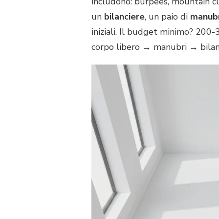
includono: burpees, mountain cl
un
bilanciere
, un paio di
manubr
iniziali. Il budget minimo? 200
corpo libero → manubri → bilan