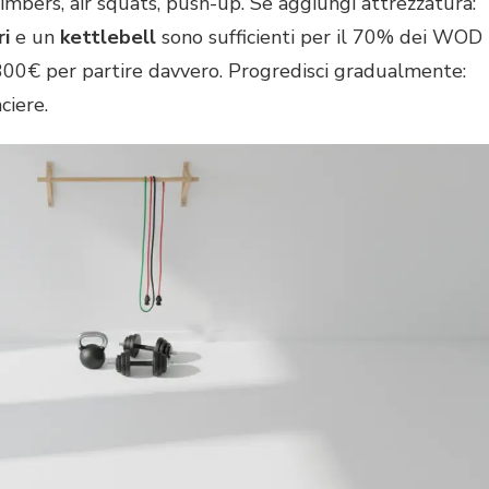
imbers, air squats, push-up. Se aggiungi attrezzatura:
i
e un
kettlebell
sono sufficienti per il 70% dei WOD
-300€ per partire davvero. Progredisci gradualmente:
ciere.