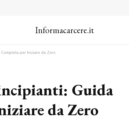
Informacarcere.it
da Completa per Iniziare da Zero
incipianti: Guida
niziare da Zero