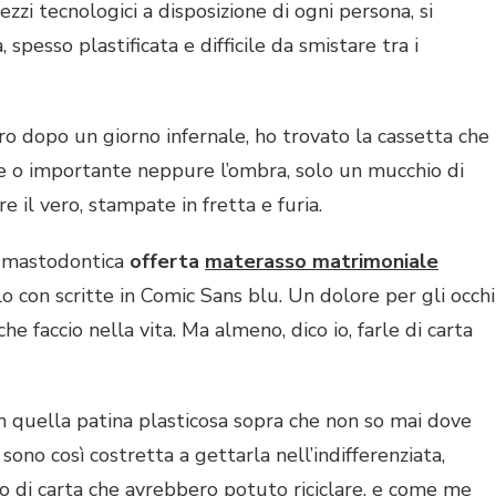
zzi tecnologici a disposizione di ogni persona, si
 spesso plastificata e difficile da smistare tra i
oro dopo un giorno infernale, ho trovato la cassetta che
e o importante neppure l’ombra, solo un mucchio di
e il vero, stampate in fretta e furia.
a mastodontica
offerta
materasso matrimoniale
lo con scritte in Comic Sans blu. Un dolore per gli occhi
he faccio nella vita. Ma almeno, dico io, farle di carta
on quella patina plasticosa sopra che non so mai dove
: sono così costretta a gettarla nell’indifferenziata,
io di carta che avrebbero potuto riciclare, e come me