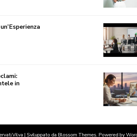
 un’Esperienza
clami:
tele in
servati.
Vilva | Sviluppato da
Blossom Themes
. Powered by
Word