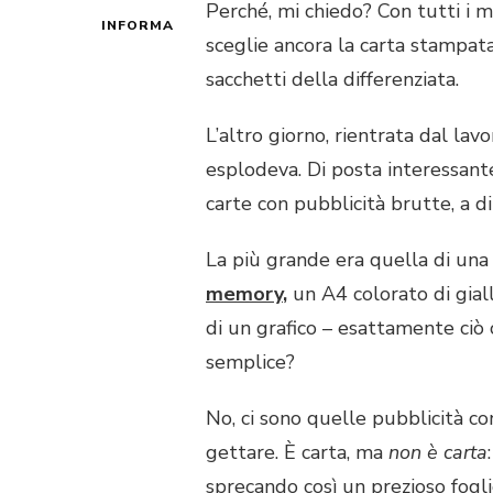
Perché, mi chiedo? Con tutti i me
INFORMA
sceglie ancora la carta stampata,
sacchetti della differenziata.
L’altro giorno, rientrata dal lav
esplodeva. Di posta interessant
carte con pubblicità brutte, a dir
La più grande era quella di un
memory
,
un A4 colorato di gial
di un grafico – esattamente ciò c
semplice?
No, ci sono quelle pubblicità c
gettare. È carta, ma
non è carta
sprecando così un prezioso fogl